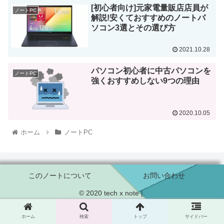
[初心者向け]元家電量販店店員が
ノートPC
解説!安くておすすめのノートパ
ソコン3選とその選び方
2021.10.28
パソコン初心者に中古パソコンを
ノートPC
強くおすすめしない9つの理由
2020.10.05
ホーム
ノートPC
このノートについて
お問い合わせ
© 2020 tech x note |.
ホーム
検索
トップ
サイドバー