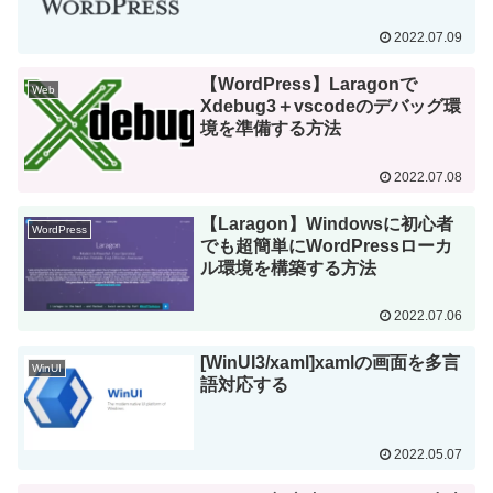
2022.07.09
【WordPress】Laragonで
Web
Xdebug3＋vscodeのデバッグ環
境を準備する方法
2022.07.08
【Laragon】Windowsに初心者
WordPress
でも超簡単にWordPressローカ
ル環境を構築する方法
2022.07.06
[WinUI3/xaml]xamlの画面を多言
WinUI
語対応する
2022.05.07